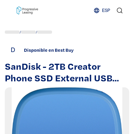
Skip to content
ESP
/
/
D
Disponible en Best Buy
SanDisk - 2TB Creator
Phone SSD External USB
Type C Drive with Magsafe
Compatibility for iPhone
15/16 - Blue