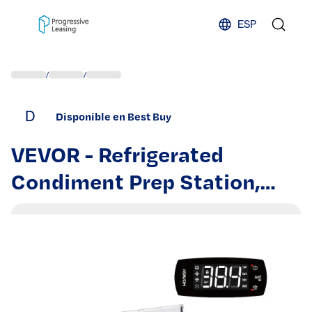
Skip to content
ESP
/
/
D
Disponible en Best Buy
VEVOR - Refrigerated
Condiment Prep Station,
140 W Countertop
Refrigerated Condiment
Station, with 3 1/3 Pans & 4
1/6 Pans - Silver