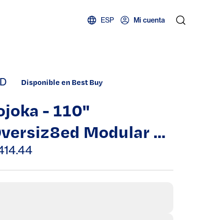
ESP
Mi cuenta
D
Disponible en Best Buy
ojoka - 110''
versiz8ed Modular L-
hape Sectional
414.44
ouch, Couches for
iving Room - Black