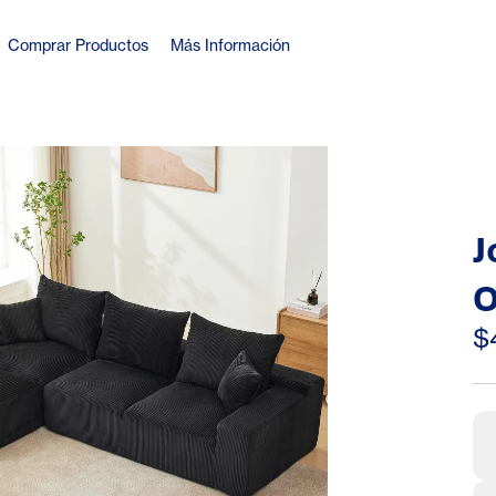
Comprar Productos
Más Información
J
O
S
$
C
L