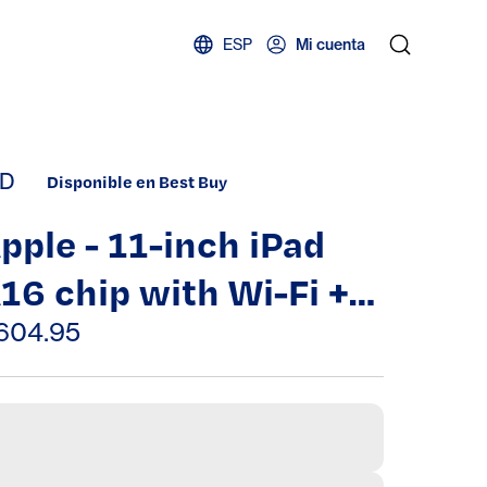
ESP
Mi cuenta
D
Disponible en Best Buy
pple - 11-inch iPad
16 chip with Wi-Fi +
ellular - 128GB - Pink
604.95
Unlocked)