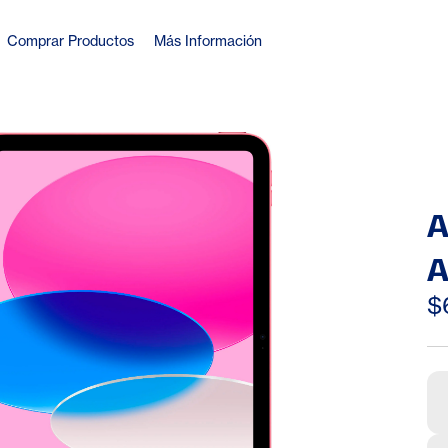
Comprar Productos
Más Información
A
A
C
$
(