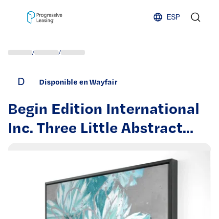
Skip to content
ESP
/
/
D
Disponible en Wayfair
Begin Edition International
Inc. Three Little Abstract
Blue Flowers - Framed
Canvas for Bedroom