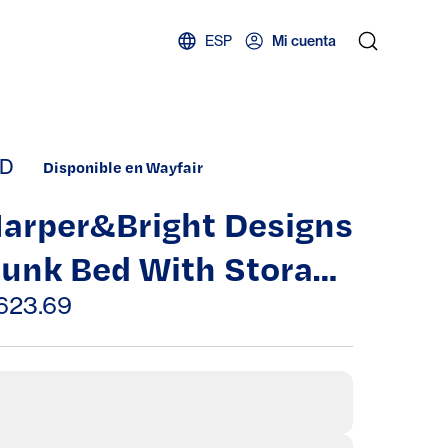
ESP
Mi cuenta
D
Disponible en Wayfair
arper&Bright Designs
unk Bed With Storage
tairs And Slide
623.69