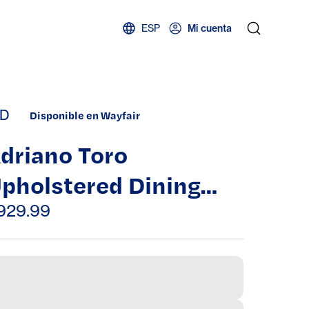
ESP
Mi cuenta
D
Disponible en Wayfair
driano Toro
pholstered Dining
hair
929.99