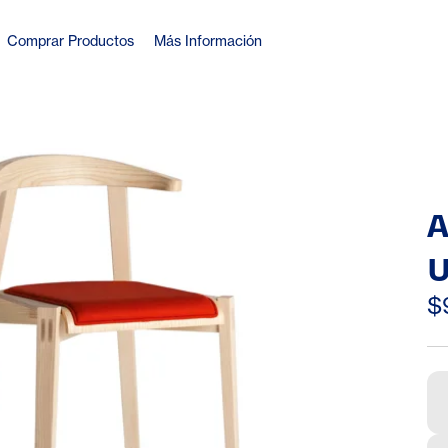
Comprar Productos
Más Información
A
U
C
$