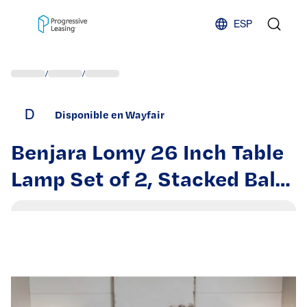
Skip to content
ESP
/
/
D
Disponible en Wayfair
Benjara Lomy 26 Inch Table
Lamp Set of 2, Stacked Ball
Gray Black, White Shade