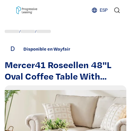
Skip to content
ESP
/
/
D
Disponible en Wayfair
Mercer41 Roseellen 48''L
Oval Coffee Table With
Storage, Center Table With
Open Shelf, Fluted Design