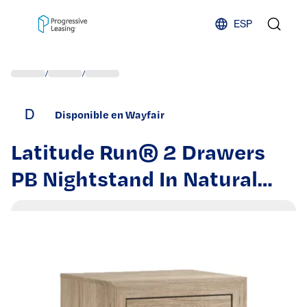
Skip to content
ESP
/
/
D
Disponible en Wayfair
Latitude Run® 2 Drawers
PB Nightstand In Natural
Finish