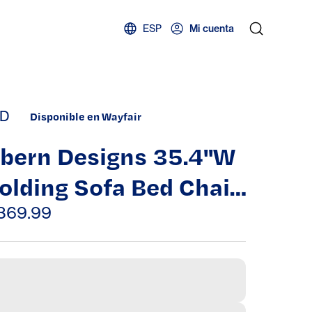
ESP
Mi cuenta
D
Disponible en Wayfair
bern Designs 35.4"W
olding Sofa Bed Chair
ith Adjustable Back
369.99