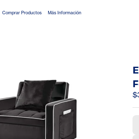
Comprar Productos
Más Información
E
F
W
$