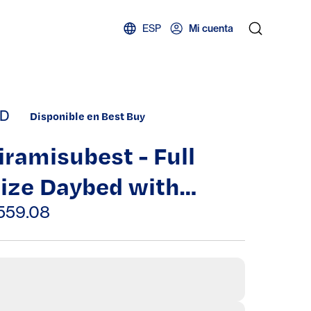
ESP
Mi cuenta
D
Disponible en Best Buy
iramisubest - Full
ize Daybed with
rawers Upholstered
559.08
ufted Sofa Bed,
80.5''x55.5''x27.5'') -
lack