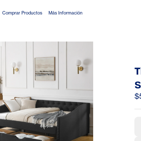
Comprar Productos
Más Información
T
S
D
$
T
(
B