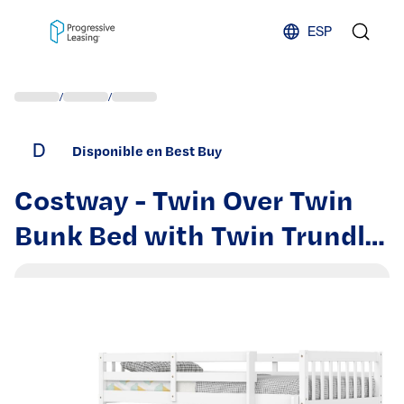
Skip to content
ESP
/
/
D
Disponible en Best Buy
Costway - Twin Over Twin
Bunk Bed with Twin Trundle
Solid Wood Frame - White