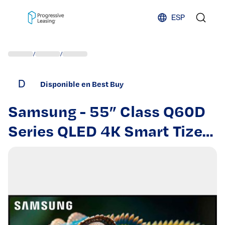
Skip to content
ESP
/
/
D
Disponible en Best Buy
Samsung - 55” Class Q60D
Series QLED 4K Smart Tizen
TV (2024)