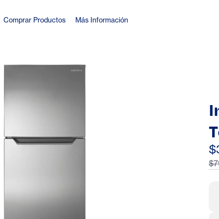
Comprar Productos
Más Información
I
T
R
$
$7
R
E
C