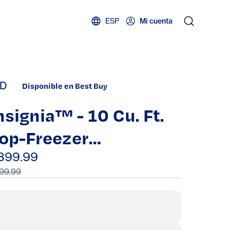
ESP
Mi cuenta
D
Disponible en Best Buy
nsignia™ - 10 Cu. Ft.
op-Freezer
efrigerator with
399.99
99.99
eversible Door and
NERGY STAR
ertification -