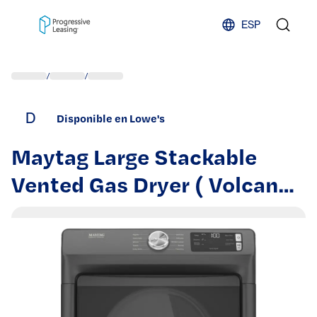
Skip to content
ESP
/
/
D
Disponible en Lowe's
Maytag Large Stackable
Vented Gas Dryer ( Volcano
Black ) Energy Star Certified
| MGD5630MBK