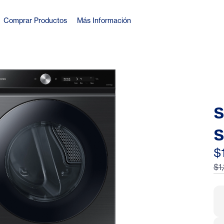
Comprar Productos
Más Información
S
S
E
$
$1
S
B