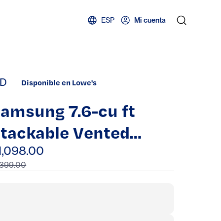
ESP
Mi cuenta
D
Disponible en Lowe's
amsung 7.6-cu ft
tackable Vented
lectric Dryer with
1,098.00
,399.00
team Cycle ( Brushed
lack ) |
DVE53BB8700V