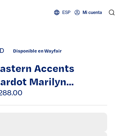
ESP
Mi cuenta
D
Disponible en Wayfair
astern Accents
ardot Marilyn
hamois 16" Bed Skirt
288.00