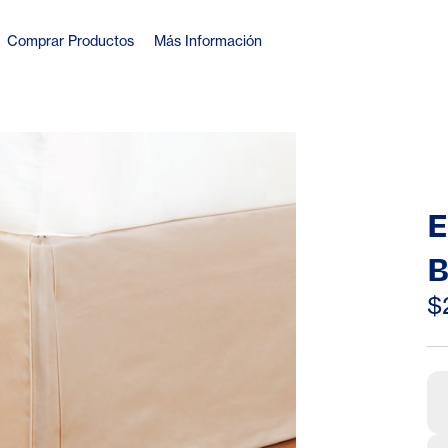
Comprar Productos
Más Información
E
B
C
$