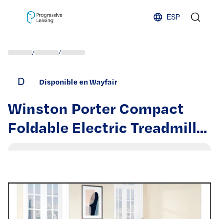
Skip to content
ESP
/
/
D
Disponible en Wayfair
Winston Porter Compact
Foldable Electric Treadmill
with Adjustable Speed and
LCD Display for Home
Fitness