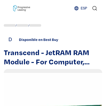
Skip to content
ESP
/
/
D
Disponible en Best Buy
Transcend - JetRAM RAM
Module - For Computer,
Notebook - 48 GB - DDR5-
5600/PC5-44800 DDR5
SDRAM - 5600 MHz Dual-
rank - Unknown