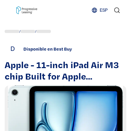
Skip to content
ESP
/
/
D
Disponible en Best Buy
Apple - 11-inch iPad Air M3
chip Built for Apple
Intelligence Wi-Fi + Cellular
128GB - Blue (Unlocked)